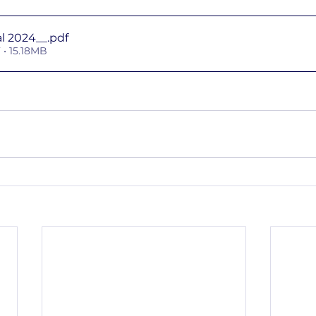
Informe Anual 2024__
.pdf
• 15.18MB