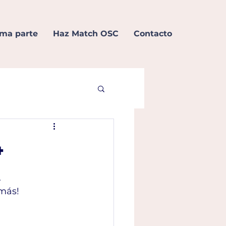
ma parte
Haz Match OSC
Contacto
4
.
más!