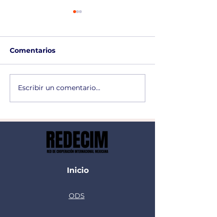
Comentarios
Newsletter Julio 2026
Escribir un comentario...
Informe Anual
REDECIM 202
Inicio
ODS