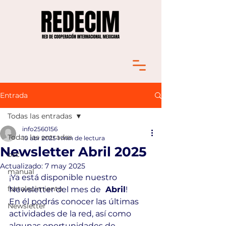
Entrada
Todas las entradas
info2560156
Todas las entradas
10 abr 2025
1 min de lectura
Newsletter Abril 2025
osc
Actualizado:
7 may 2025
manual
¡Ya está disponible nuestro 
fortalecimiento
Newsletter del mes de 
 Abril
!
En él podrás conocer las últimas 
Newsletter
actividades de la red, así como 
algunas oportunidades de 